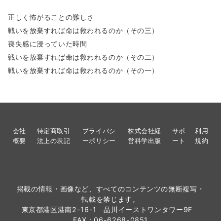
正しく怖がることの難しさ
戦いを放棄すれば命は救われるのか（その三）
喪失感に浸っていた時間
戦いを放棄すれば命は救われるのか（その二）
戦いを放棄すれば命は救われるのか（その一）
会社
特定商取引
プライバシ
株式会社経
サポ
利用
概要
法上の表記
ーポリシー
営科学出版
ート
規約
掲載の情報・画像など、すべてのコンテンツの無断複写・
転載を禁じます。
東京都港区港南2-16-1 品川イーストワンタワー9F
FAX：06-6268-0851