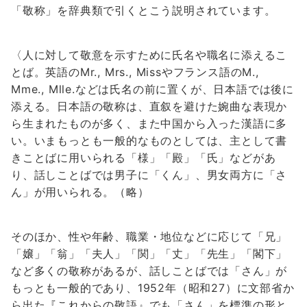
「敬称」を辞典類で引くとこう説明されています。
〈人に対して敬意を示すために氏名や職名に添えるこ
とば。英語のMr., Mrs., Missやフランス語のM.,
Mme., Mlle.などは氏名の前に置くが、日本語では後に
添える。日本語の敬称は、直叙を避けた婉曲な表現か
ら生まれたものが多く、また中国から入った漢語に多
い。いまもっとも一般的なものとしては、主として書
きことばに用いられる「様」「殿」「氏」などがあ
り、話しことばでは男子に「くん」、男女両方に「さ
ん」が用いられる。（略）
そのほか、性や年齢、職業・地位などに応じて「兄」
「嬢」「翁」「夫人」「関」「丈」「先生」「閣下」
など多くの敬称があるが、話しことばでは「さん」が
もっとも一般的であり、1952年（昭和27）に文部省か
ら出た『これからの敬語』でも「さん」を標準の形と