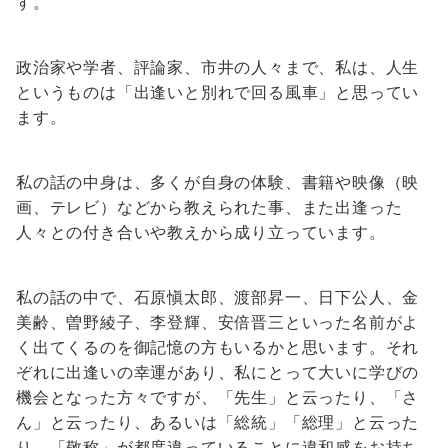
す。
政治家や学者、評論家、市井の人々まで、私は、人生
というものは「出逢いと別れで回る風車」と思ってい
ます。
私の話の中身は、多くが自身の体験、書籍や映像（映
画、テレビ）などから教えられた事、また出逢った
人々との付き合いや教えから成り立っています。
私の話の中で、石原愼太郎、渡部昇一、日下公人、金
美齢、曽野綾子、李登輝、安倍晋三といった名前がよ
く出てくるのを御記憶の方もいるかと思います。それ
ぞれに出逢いの幸運があり、私にとって大いに学びの
機会となった方々ですが、「先生」と云ったり、「さ
ん」と云ったり、あるいは「総統」「総理」と云った
り、「敬称」が都度違っていることに違和感をお持ち