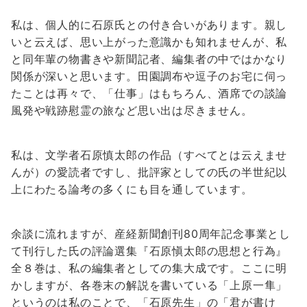
私は、個人的に石原氏との付き合いがあります。親し
いと云えば、思い上がった意識かも知れませんが、私
と同年輩の物書きや新聞記者、編集者の中ではかなり
関係が深いと思います。田園調布や逗子のお宅に伺っ
たことは再々で、「仕事」はもちろん、酒席での談論
風発や戦跡慰霊の旅など思い出は尽きません。
私は、文学者石原慎太郎の作品（すべてとは云えませ
んが）の愛読者ですし、批評家としての氏の半世紀以
上にわたる論考の多くにも目を通しています。
余談に流れますが、産経新聞創刊80周年記念事業とし
て刊行した氏の評論選集『石原愼太郎の思想と行為』
全８巻は、私の編集者としての集大成です。ここに明
かしますが、各巻末の解説を書いている「上原一隼」
というのは私のことで、「石原先生」の「君が書け