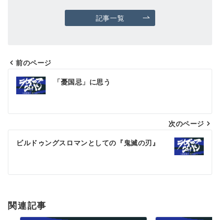
記事一覧
前のページ
投
「憂国忌」に思う
稿
ナ
次のページ
ビ
ゲ
ビルドゥングスロマンとしての『鬼滅の刃』
ー
シ
ョ
関連記事
ン