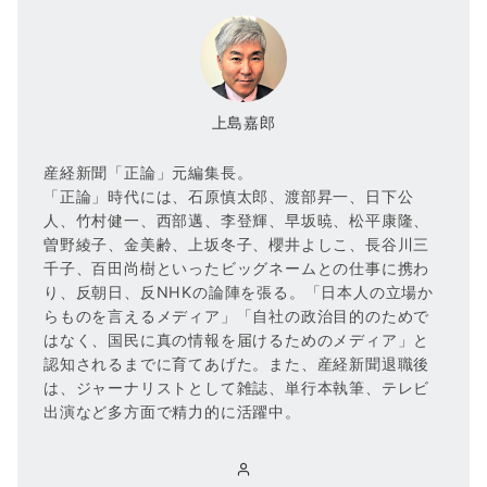
上島嘉郎
産経新聞「正論」元編集長。
「正論」時代には、石原慎太郎、渡部昇一、日下公
人、竹村健一、西部邁、李登輝、早坂暁、松平康隆、
曽野綾子、金美齢、上坂冬子、櫻井よしこ、長谷川三
千子、百田尚樹といったビッグネームとの仕事に携わ
り、反朝日、反NHKの論陣を張る。「日本人の立場か
らものを言えるメディア」「自社の政治目的のためで
はなく、国民に真の情報を届けるためのメディア」と
認知されるまでに育てあげた。また、産経新聞退職後
は、ジャーナリストとして雑誌、単行本執筆、テレビ
出演など多方面で精力的に活躍中。